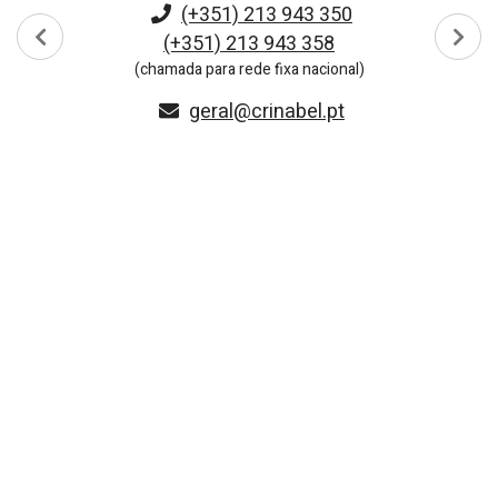
(+351) 213 943 350
(+351) 213 943 358
ANTERIOR
PRÓ
(chamada para rede fixa nacional)
geral@crinabel.pt