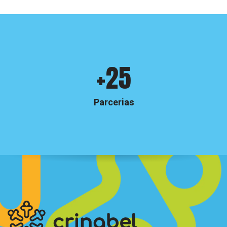
Crinabel
+25
e
números
Parcerias