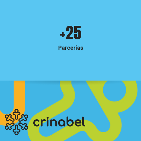
Crinabel
+25
e
números
Parcerias