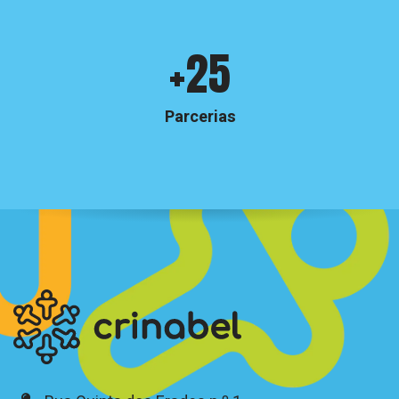
Crinabel
+25
e
números
Parcerias