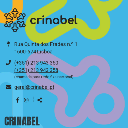
Rua Quinta dos Frades n.º 1
1600-674 Lisboa
Telefone
(+351) 213 943 350
(+351) 213 943 358
(chamada para rede fixa nacional)
E-
geral@crinabel.pt
mail
┊
Siga-
Partilhar
nos
CRINABEL