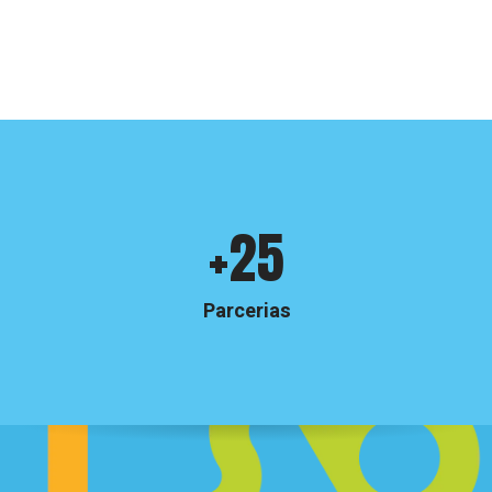
Crinabel
+25
e
números
Parcerias