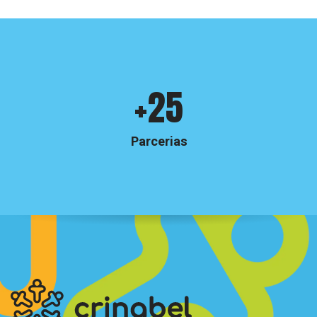
Crinabel
+25
e
números
Parcerias