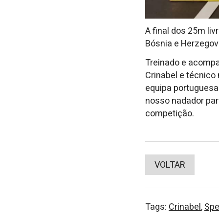
A final dos 25m liv
Bósnia e Herzegov
Treinado e acompan
Crinabel e técnico
equipa portuguesa
nosso nadador part
competição.
VOLTAR
Tags:
Crinabel
,
Spe