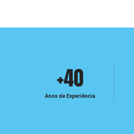
Crinabel
+40
e
números
Anos de Experiência