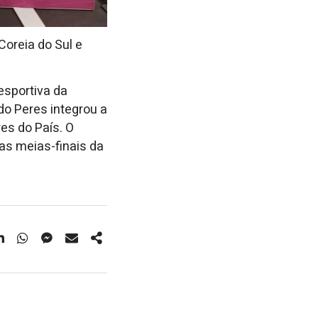
 Coreia do Sul e
esportiva da
do Peres integrou a
es do País. O
las meias-finais da