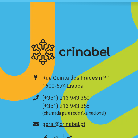
Rua Quinta dos Frades n.º 1
1600-674 Lisboa
Telefone
(+351) 213 943 350
(+351) 213 943 358
(chamada para rede fixa nacional)
E-
geral@crinabel.pt
mail
┊