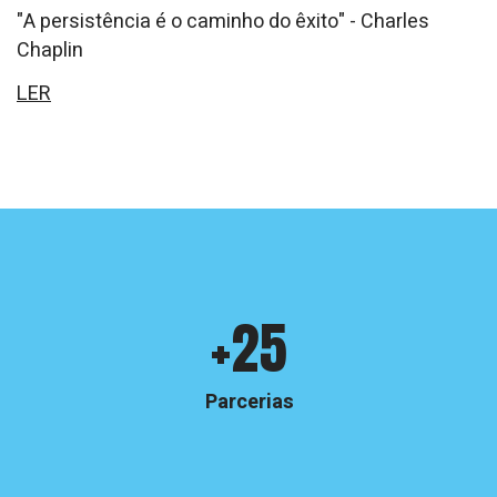
"A persistência é o caminho do êxito" - Charles
Chaplin
LER
Crinabel
+25
e
números
Parcerias