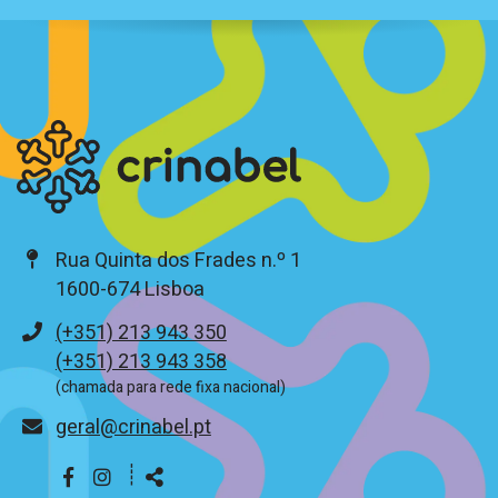
Rua Quinta dos Frades n.º 1
1600-674 Lisboa
Telefone
(+351) 213 943 350
(+351) 213 943 358
(chamada para rede fixa nacional)
E-
geral@crinabel.pt
mail
┊
Siga-
Partilhar