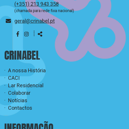
(+351) 213 943 358
(chamada para rede fixa nacional)
E-
geral@crinabel.pt
mail
┊
Siga-
Partilhar
nos
CRINABEL
A nossa História
CACI
Lar Residencial
Colaborar
Notícias
Contactos
INFORMAÇÃO